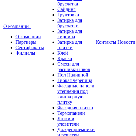
брусчатка
Сайдинг
Грунтовка
Затирка для
брусчатки
О компании
Затирка для
О компании
кирпича
Партнеры
Затирка для
Контакты
Новости
Сертификаты
плитки
Филиалы
Клей
Краска
Смеси для
расшивки швов
Пол Наливной
Гибкая черепица
Фасадные панели
утепления под
клинкерную
плитку
Фасадная плитка
Термопанели
Лотки и
уловители
Дождеприемники
и решетки