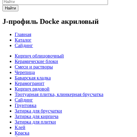
Найти
J-профиль Docke акриловый
Главная
Каталог
Сайдинг
Кирпич облицовочный
Керамические блоки
Смеси и растворы
Черепица
Баварская кладка
Керамогранит
Кирпич рядовой
Тротуарная плитка, клинкерная брусчатка
Сайдинг
Грунтовка
Затирка для брусчатки
Затирка для кирпича
Затирка для плитки
Клей
Краска