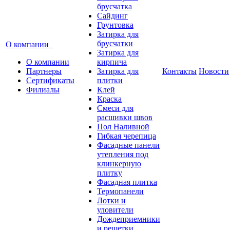
брусчатка
Сайдинг
Грунтовка
Затирка для
брусчатки
О компании
Затирка для
О компании
кирпича
Партнеры
Затирка для
Контакты
Новости
Сертификаты
плитки
Филиалы
Клей
Краска
Смеси для
расшивки швов
Пол Наливной
Гибкая черепица
Фасадные панели
утепления под
клинкерную
плитку
Фасадная плитка
Термопанели
Лотки и
уловители
Дождеприемники
и решетки