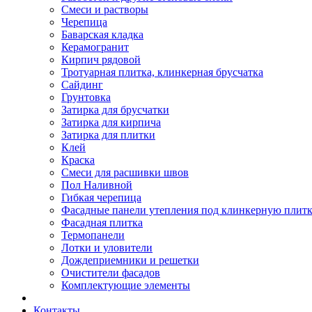
Смеси и растворы
Черепица
Баварская кладка
Керамогранит
Кирпич рядовой
Тротуарная плитка, клинкерная брусчатка
Сайдинг
Грунтовка
Затирка для брусчатки
Затирка для кирпича
Затирка для плитки
Клей
Краска
Смеси для расшивки швов
Пол Наливной
Гибкая черепица
Фасадные панели утепления под клинкерную плит
Фасадная плитка
Термопанели
Лотки и уловители
Дождеприемники и решетки
Очистители фасадов
Комплектующие элементы
Контакты