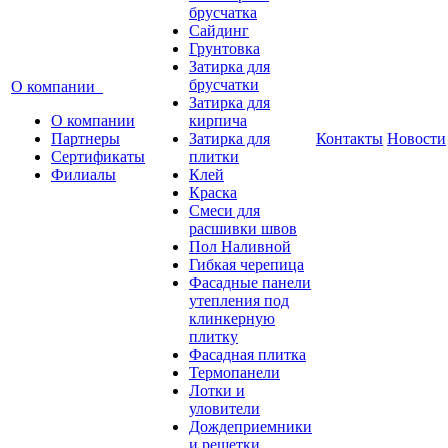
брусчатка
Сайдинг
Грунтовка
Затирка для
брусчатки
О компании
Затирка для
О компании
кирпича
Партнеры
Затирка для
Контакты
Новости
Сертификаты
плитки
Филиалы
Клей
Краска
Смеси для
расшивки швов
Пол Наливной
Гибкая черепица
Фасадные панели
утепления под
клинкерную
плитку
Фасадная плитка
Термопанели
Лотки и
уловители
Дождеприемники
и решетки