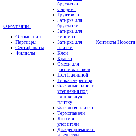
брусчатка
Сайдинг
Грунтовка
Затирка для
брусчатки
О компании
Затирка для
О компании
кирпича
Партнеры
Затирка для
Контакты
Новости
Сертификаты
плитки
Филиалы
Клей
Краска
Смеси для
расшивки швов
Пол Наливной
Гибкая черепица
Фасадные панели
утепления под
клинкерную
плитку
Фасадная плитка
Термопанели
Лотки и
уловители
Дождеприемники
и решетки