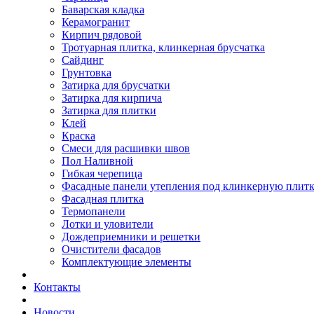
Баварская кладка
Керамогранит
Кирпич рядовой
Тротуарная плитка, клинкерная брусчатка
Сайдинг
Грунтовка
Затирка для брусчатки
Затирка для кирпича
Затирка для плитки
Клей
Краска
Смеси для расшивки швов
Пол Наливной
Гибкая черепица
Фасадные панели утепления под клинкерную плит
Фасадная плитка
Термопанели
Лотки и уловители
Дождеприемники и решетки
Очистители фасадов
Комплектующие элементы
Контакты
Новости