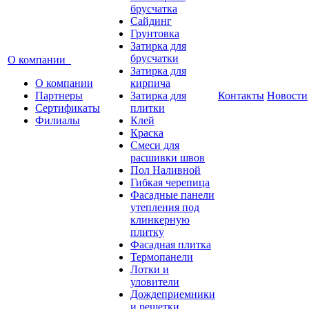
брусчатка
Сайдинг
Грунтовка
Затирка для
брусчатки
О компании
Затирка для
О компании
кирпича
Партнеры
Затирка для
Контакты
Новости
Сертификаты
плитки
Филиалы
Клей
Краска
Смеси для
расшивки швов
Пол Наливной
Гибкая черепица
Фасадные панели
утепления под
клинкерную
плитку
Фасадная плитка
Термопанели
Лотки и
уловители
Дождеприемники
и решетки