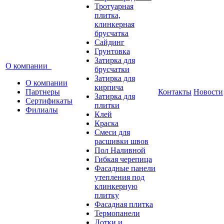
Тротуарная
плитка,
клинкерная
брусчатка
Сайдинг
Грунтовка
Затирка для
О компании
брусчатки
Затирка для
О компании
кирпича
Партнеры
Контакты
Новости
Затирка для
Сертификаты
плитки
Филиалы
Клей
Краска
Смеси для
расшивки швов
Пол Наливной
Гибкая черепица
Фасадные панели
утепления под
клинкерную
плитку
Фасадная плитка
Термопанели
Лотки и