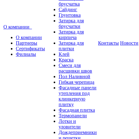
брусчатка
Сайдинг
Грунтовка
Затирка для
брусчатки
О компании
Затирка для
О компании
кирпича
Партнеры
Затирка для
Контакты
Новости
Сертификаты
плитки
Филиалы
Клей
Краска
Смеси для
расшивки швов
Пол Наливной
Гибкая черепица
Фасадные панели
утепления под
клинкерную
плитку
Фасадная плитка
Термопанели
Лотки и
уловители
Дождеприемники
и решетки