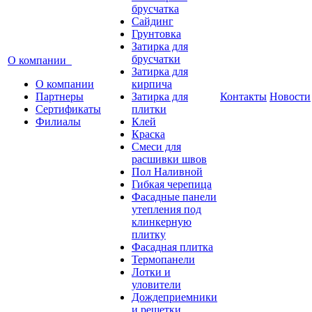
брусчатка
Сайдинг
Грунтовка
Затирка для
брусчатки
О компании
Затирка для
О компании
кирпича
Партнеры
Затирка для
Контакты
Новости
Сертификаты
плитки
Филиалы
Клей
Краска
Смеси для
расшивки швов
Пол Наливной
Гибкая черепица
Фасадные панели
утепления под
клинкерную
плитку
Фасадная плитка
Термопанели
Лотки и
уловители
Дождеприемники
и решетки