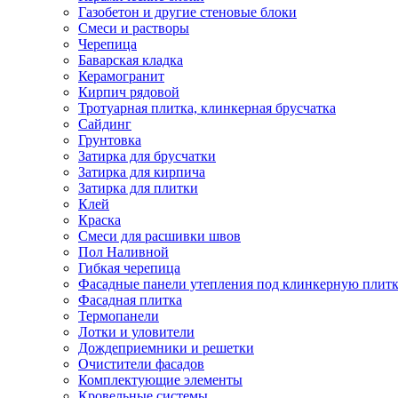
Газобетон и другие стеновые блоки
Смеси и растворы
Черепица
Баварская кладка
Керамогранит
Кирпич рядовой
Тротуарная плитка, клинкерная брусчатка
Сайдинг
Грунтовка
Затирка для брусчатки
Затирка для кирпича
Затирка для плитки
Клей
Краска
Смеси для расшивки швов
Пол Наливной
Гибкая черепица
Фасадные панели утепления под клинкерную плит
Фасадная плитка
Термопанели
Лотки и уловители
Дождеприемники и решетки
Очистители фасадов
Комплектующие элементы
Кровельные системы