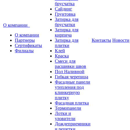
брусчатка
Сайдинг
Грунтовка
Затирка для
брусчатки
О компании
Затирка для
О компании
кирпича
Партнеры
Затирка для
Контакты
Новости
Сертификаты
плитки
Филиалы
Клей
Краска
Смеси для
расшивки швов
Пол Наливной
Гибкая черепица
Фасадные панели
утепления под
клинкерную
плитку
Фасадная плитка
Термопанели
Лотки и
уловители
Дождеприемники
и решетки