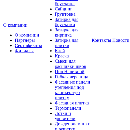
брусчатка
Сайдинг
Грунтовка
Затирка для
брусчатки
О компании
Затирка для
О компании
кирпича
Партнеры
Затирка для
Контакты
Новости
Сертификаты
плитки
Филиалы
Клей
Краска
Смеси для
расшивки швов
Пол Наливной
Гибкая черепица
Фасадные панели
утепления под
клинкерную
плитку
Фасадная плитка
Термопанели
Лотки и
уловители
Дождеприемники
и решетки