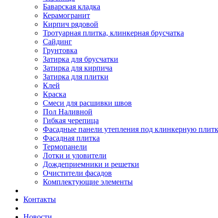
Баварская кладка
Керамогранит
Кирпич рядовой
Тротуарная плитка, клинкерная брусчатка
Сайдинг
Грунтовка
Затирка для брусчатки
Затирка для кирпича
Затирка для плитки
Клей
Краска
Смеси для расшивки швов
Пол Наливной
Гибкая черепица
Фасадные панели утепления под клинкерную плит
Фасадная плитка
Термопанели
Лотки и уловители
Дождеприемники и решетки
Очистители фасадов
Комплектующие элементы
Контакты
Новости