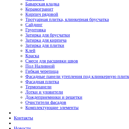
Баварская кладка
Керамогранит
Кирпич рядовой
Тротуарная плитка, клинкерная брусчатка
Сайдинг
Грунтовка
Затирка для брусчатки
Затирка для кирпича
Затирка для плитки
Клей
Краска
Смеси для расшивки швов
Пол Наливной
Гибкая черепица
Фасадные панели утепления под клинкерную плит
Фасадная плитка
Термопанели
Лотки и уловители
Дождеприемники и решетки
Очистители фасадов
Комплектующие элементы
Контакты
Новости