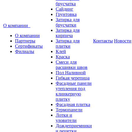
брусчатка
Сайдинг
Грунтовка
Затирка для
брусчатки
О компании
Затирка для
О компании
кирпича
Партнеры
Затирка для
Контакты
Новости
Сертификаты
плитки
Филиалы
Клей
Краска
Смеси для
расшивки швов
Пол Наливной
Гибкая черепица
Фасадные панели
утепления под
клинкерную
плитку
Фасадная плитка
Термопанели
Лотки и
уловители
Дождеприемники
и решетки